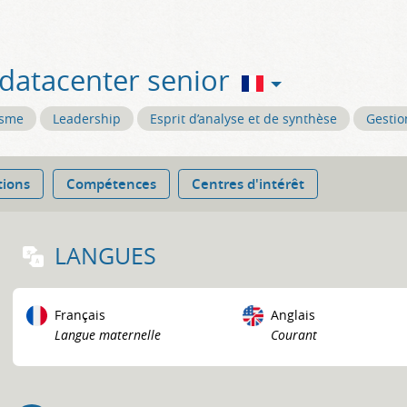
 datacenter senior
isme
Leadership
Esprit d’analyse et de synthèse
Gestio
tions
Compétences
Centres d'intérêt
LANGUES
Français
Anglais
Langue maternelle
Courant