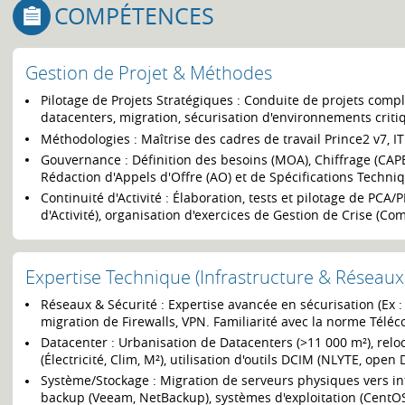
COMPÉTENCES
Gestion de Projet & Méthodes
Pilotage de Projets Stratégiques : Conduite de projets compl
datacenters, migration, sécurisation d'environnements critiq
Méthodologies : Maîtrise des cadres de travail Prince2 v7, IT
Gouvernance : Définition des besoins (MOA), Chiffrage (CAPE
Rédaction d'Appels d'Offre (AO) et de Spécifications Techni
Continuité d'Activité : Élaboration, tests et pilotage de PCA
d'Activité), organisation d'exercices de Gestion de Crise (Com
Expertise Technique (Infrastructure & Réseaux
Réseaux & Sécurité : Expertise avancée en sécurisation (Ex :
migration de Firewalls, VPN. Familiarité avec la norme Tél
Datacenter : Urbanisation de Datacenters (>11 000 m²), reloc
(Électricité, Clim, M²), utilisation d'outils DCIM (NLYTE, open 
Système/Stockage : Migration de serveurs physiques vers infr
backup (Veeam, NetBackup), systèmes d'exploitation (CentO