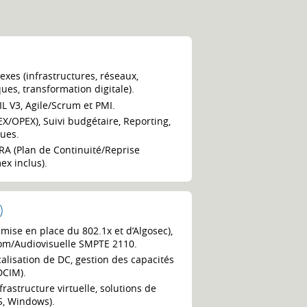
exes (infrastructures, réseaux,
ues, transformation digitale).
IL V3, Agile/Scrum et PMI.
X/OPEX), Suivi budgétaire, Reporting,
ques.
/PRA (Plan de Continuité/Reprise
ex inclus).
)
 mise en place du 802.1x et d’Algosec),
écom/Audiovisuelle SMPTE 2110.
alisation de DC, gestion des capacités
DCIM).
astructure virtuelle, solutions de
S, Windows).