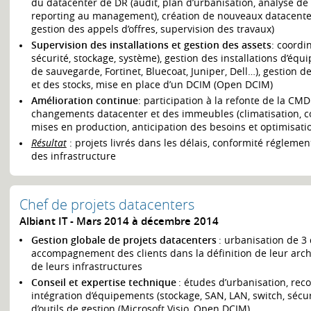
du datacenter de DR (audit, plan d’urbanisation, analyse de 
reporting au management), création de nouveaux datacenters
gestion des appels d’offres, supervision des travaux)
Supervision des installations et gestion des assets
: coordi
sécurité, stockage, système), gestion des installations d’éq
de sauvegarde, Fortinet, Bluecoat, Juniper, Dell…), gestion
et des stocks, mise en place d’un DCIM (Open DCIM)
Amélioration continue
: participation à la refonte de la CM
changements datacenter et des immeubles (climatisation, cour
mises en production, anticipation des besoins et optimisati
Résultat
: projets livrés dans les délais, conformité régleme
des infrastructure
Chef de projets datacenters
Albiant IT
Mars 2014 à décembre 2014
Gestion globale de projets datacenters
: urbanisation de 3 
accompagnement des clients dans la définition de leur arch
de leurs infrastructures
Conseil et expertise technique
: études d’urbanisation, rec
intégration d’équipements (stockage, SAN, LAN, switch, sécuri
d’outils de gestion (Microsoft Visio, Open DCIM)