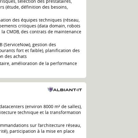
risques, sélection des prestataires,
 (étude, définition des besoins,
nation des équipes techniques (réseau,
uipements critiques (data domain, robots
 de la CMDB, des contrats de maintenance
DB (ServiceNow), gestion des
ants fort et faible), planification des
on des achats
ntaire, amélioration de la performance
datacenters (environ 8000 m² de salles),
itecture technique et la transformation
ommandations sur l’architecture réseau,
té), participation à la mise en place