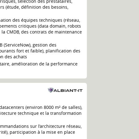
risques, sélection des prestataires,
 (étude, définition des besoins,
nation des équipes techniques (réseau,
uipements critiques (data domain, robots
 de la CMDB, des contrats de maintenance
DB (ServiceNow), gestion des
ants fort et faible), planification des
on des achats
ntaire, amélioration de la performance
datacenters (environ 8000 m² de salles),
itecture technique et la transformation
ommandations sur l’architecture réseau,
té), participation à la mise en place