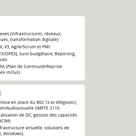
exes (infrastructures, réseaux,
ues, transformation digitale).
IL V3, Agile/Scrum et PMI.
X/OPEX), Suivi budgétaire, Reporting,
ques.
/PRA (Plan de Continuité/Reprise
ex inclus).
)
 mise en place du 802.1x et d’Algosec),
écom/Audiovisuelle SMPTE 2110.
alisation de DC, gestion des capacités
DCIM).
astructure virtuelle, solutions de
S, Windows).