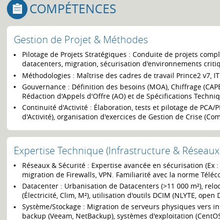
COMPÉTENCES
Gestion de Projet & Méthodes
Pilotage de Projets Stratégiques : Conduite de projets compl
datacenters, migration, sécurisation d'environnements critiq
Méthodologies : Maîtrise des cadres de travail Prince2 v7, IT
Gouvernance : Définition des besoins (MOA), Chiffrage (CAPE
Rédaction d'Appels d'Offre (AO) et de Spécifications Techni
Continuité d'Activité : Élaboration, tests et pilotage de PCA
d'Activité), organisation d'exercices de Gestion de Crise (Com
Expertise Technique (Infrastructure & Réseaux
Réseaux & Sécurité : Expertise avancée en sécurisation (Ex :
migration de Firewalls, VPN. Familiarité avec la norme Tél
Datacenter : Urbanisation de Datacenters (>11 000 m²), reloc
(Électricité, Clim, M²), utilisation d'outils DCIM (NLYTE, open 
Système/Stockage : Migration de serveurs physiques vers infr
backup (Veeam, NetBackup), systèmes d'exploitation (CentO