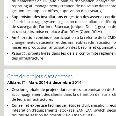
du datacenter de DR (audit, plan d’urbanisation, analyse de 
reporting au management), création de nouveaux datacenters
gestion des appels d’offres, supervision des travaux)
Supervision des installations et gestion des assets
: coordi
sécurité, stockage, système), gestion des installations d’éq
de sauvegarde, Fortinet, Bluecoat, Juniper, Dell…), gestion
et des stocks, mise en place d’un DCIM (Open DCIM)
Amélioration continue
: participation à la refonte de la CM
changements datacenter et des immeubles (climatisation, cour
mises en production, anticipation des besoins et optimisati
Résultat
: projets livrés dans les délais, conformité régleme
des infrastructure
Chef de projets datacenters
Albiant IT
Mars 2014 à décembre 2014
Gestion globale de projets datacenters
: urbanisation de 3 
accompagnement des clients dans la définition de leur arch
de leurs infrastructures
Conseil et expertise technique
: études d’urbanisation, rec
intégration d’équipements (stockage, SAN, LAN, switch, sécuri
d’outils de gestion (Microsoft Visio, Open DCIM)