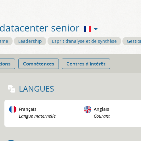
 datacenter senior
isme
Leadership
Esprit d’analyse et de synthèse
Gestio
tions
Compétences
Centres d'intérêt
LANGUES
Français
Anglais
Langue maternelle
Courant